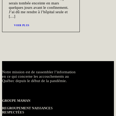
serais tombée enceinte en mars
quelques jours avant le confinement.
J’ai dû me rendre à l’hôpital seule et
[…]
VOIR PLUS
Notre mission est de rassembler l’information
en ce qui concerne les accouchements au
Québec depuis le début de la pandémie.
GROUPE MAMAN
REGROUPEMENT NAISSANCES
RESPECTÉES